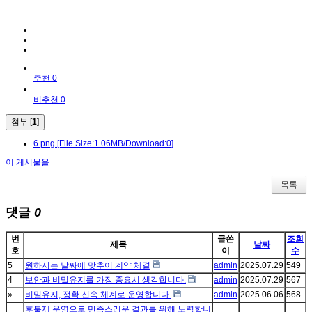
추천 0
비추천 0
첨부 [
1
]
6.png
[File Size:1.06MB/Download:0]
이 게시물을
목록
댓글
0
번
글쓴
조회
제목
날짜
호
이
수
5
원하시는 날짜에 맞추어 계약 체결
admin
2025.07.29
549
4
보안과 비밀유지를 가장 중요시 생각합니다.
admin
2025.07.29
567
»
비밀유지, 정확 신속 체계로 운영합니다.
admin
2025.06.06
568
후불제 운영으로 만족스러운 결과를 위해 노력합니